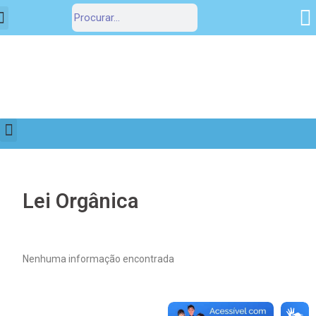
Estrutura Organizacional
Portal da Transparência
Lei Orgânica
Nenhuma informação encontrada